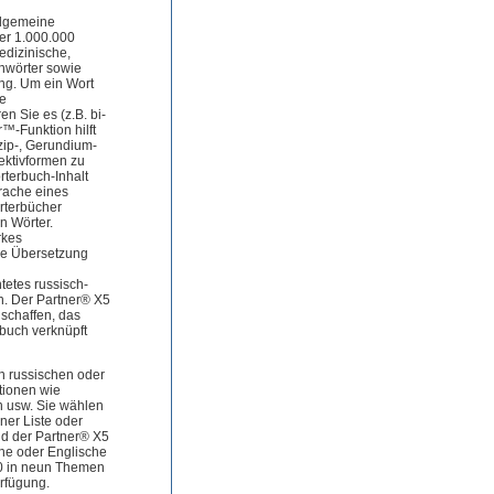
llgemeine
er 1.000.000
edizinische,
chwörter sowie
g. Um ein Wort
ne
n Sie es (z.B. bi-
™-Funktion hilft
zip-, Gerundium-
ektivformen zu
rterbuch-Inhalt
prache eines
örterbücher
en Wörter.
rkes
e Übersetzung
tetes russisch-
n. Der Partner® X5
 schaffen, das
buch verknüpft
n russischen oder
tionen wie
 usw. Sie wählen
ner Liste oder
nd der Partner® X5
he oder Englische
0 in neun Themen
rfügung.