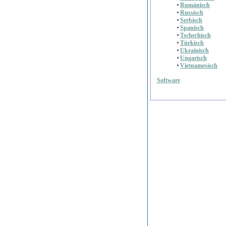
Rumänisch
Russisch
Serbisch
Spanisch
Tschechisch
Türkisch
Ukrainisch
Ungarisch
Vietnamesisch
Software