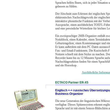
Sprachen helfen Ihnen, sich in jeder Situation
gelassen zu fühlen.
Der Abschnitt zum Erlernen der englischen Spra
elektronisches Nachschlagewerk der englische
interaktive phonetische Funktion mit der Verbe
Aussprache, einen ausführlichen TOEFL-Führer
und eine persönliche Wörterliste für leichtes Le
Ein zweisprachiger 2MB-Organizer enthält zwe
Notizblock, einen Kalender, einen Terminkalend
Geburtstagsliste, einen Kontenmanager und ein
Er kann außerdem mit dem PC Daten austausche
Fax- und Email-Funktionen. Die Kurzschrift-Fu
Notizen schnell mit dem Stylus zu machen. Der
Recorder kann bis zu 12 Minuten Sprache aufn
Nachschlagesektion finden Sie einen Sprachfü
und ein Horoskop.
Ausführliche Informa
ECTACO Partner ER-X5
Englisch <-> russisches Übersetzungs
Business-Organizer
Die neue Generation der linguistischen Mikroco
verfügbar. Dieses Spitzensystem erkennt engli
Sprache und ist mit einem Sensor-Bildschirm au