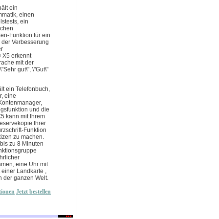
ält ein
mmatik, einen
stests, ein
ischen
en-Funktion für ein
n der Verbesserung
er
 X5 erkennt
rache mit der
Sehr gut\", \"Gut\"
lt ein Telefonbuch,
, eine
n Kontenmanager,
sfunktion und die
X5 kann mit Ihrem
eservekopie Ihrer
zschrift-Funktion
otizen zu machen.
 bis zu 8 Minuten
nktionsgruppe
hrlicher
amen, eine Uhr mit
t einer Landkarte ,
n der ganzen Welt.
tionen
Jetzt bestellen