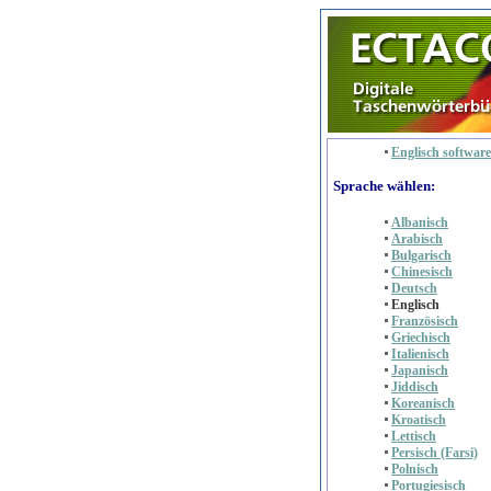
Englisch software
Sprache wählen:
Albanisch
Arabisch
Bulgarisch
Chinesisch
Deutsch
Englisch
Französisch
Griechisch
Italienisch
Japanisch
Jiddisch
Koreanisch
Kroatisch
Lettisch
Persisch (Farsi)
Polnisch
Portugiesisch