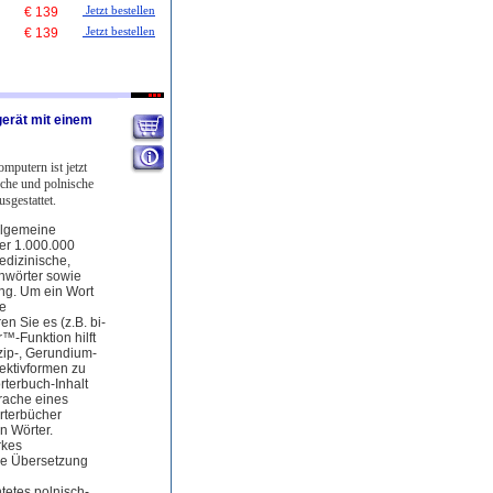
€ 139
Jetzt bestellen
€ 139
Jetzt bestellen
erät mit einem
mputern ist jetzt
sche und polnische
sgestattet.
llgemeine
er 1.000.000
edizinische,
chwörter sowie
g. Um ein Wort
ne
n Sie es (z.B. bi-
™-Funktion hilft
zip-, Gerundium-
ektivformen zu
rterbuch-Inhalt
prache eines
örterbücher
en Wörter.
rkes
e Übersetzung
tetes polnisch-