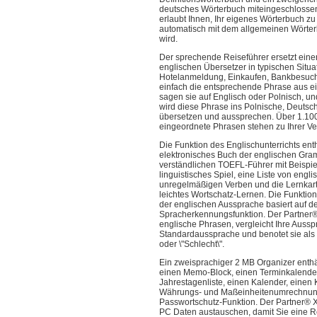
deutsches Wörterbuch miteingeschlosse
erlaubt Ihnen, Ihr eigenes Wörterbuch zu
automatisch mit dem allgemeinen Wörter
wird.
Der sprechende Reiseführer ersetzt eine
englischen Übersetzer in typischen Situa
Hotelanmeldung, Einkaufen, Bankbesuch
einfach die entsprechende Phrase aus ei
sagen sie auf Englisch oder Polnisch, u
wird diese Phrase ins Polnische, Deutsc
übersetzen und aussprechen. Über 1.10
eingeordnete Phrasen stehen zu Ihrer Ve
Die Funktion des Englischunterrichts enth
elektronisches Buch der englischen Gra
verständlichen TOEFL-Führer mit Beispiel
linguistisches Spiel, eine Liste von engl
unregelmäßigen Verben und die Lernkart
leichtes Wortschatz-Lernen. Die Funktio
der englischen Aussprache basiert auf d
Spracherkennungsfunktion. Der Partner®
englische Phrasen, vergleicht Ihre Aussp
Standardaussprache und benotet sie als \"
oder \"Schlecht\".
Ein zweisprachiger 2 MB Organizer enthä
einen Memo-Block, einen Terminkalender
Jahrestagenliste, einen Kalender, eine
Währungs- und Maßeinheitenumrechnung
Passwortschutz-Funktion. Der Partner® 
PC Daten austauschen, damit Sie eine R