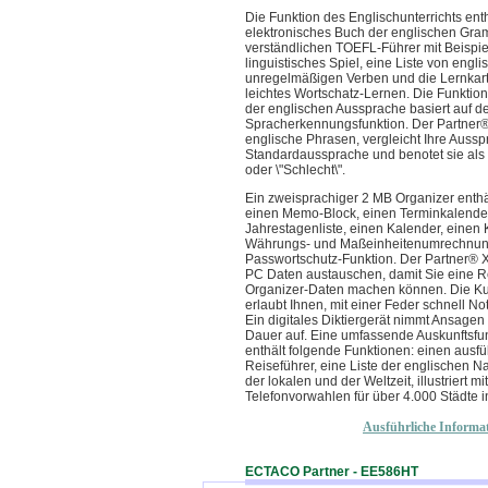
Die Funktion des Englischunterrichts enth
elektronisches Buch der englischen Gra
verständlichen TOEFL-Führer mit Beispiel
linguistisches Spiel, eine Liste von engl
unregelmäßigen Verben und die Lernkart
leichtes Wortschatz-Lernen. Die Funktio
der englischen Aussprache basiert auf d
Spracherkennungsfunktion. Der Partner®
englische Phrasen, vergleicht Ihre Aussp
Standardaussprache und benotet sie als \"
oder \"Schlecht\".
Ein zweisprachiger 2 MB Organizer enthä
einen Memo-Block, einen Terminkalender
Jahrestagenliste, einen Kalender, eine
Währungs- und Maßeinheitenumrechnung
Passwortschutz-Funktion. Der Partner® 
PC Daten austauschen, damit Sie eine R
Organizer-Daten machen können. Die Kur
erlaubt Ihnen, mit einer Feder schnell N
Ein digitales Diktiergerät nimmt Ansagen
Dauer auf. Eine umfassende Auskunftsfu
enthält folgende Funktionen: einen ausfü
Reiseführer, eine Liste der englischen N
der lokalen und der Weltzeit, illustriert mi
Telefonvorwahlen für über 4.000 Städte i
Ausführliche Informa
ECTACO Partner - EE586HT