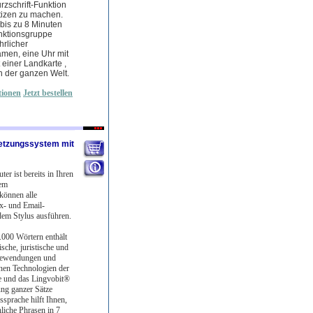
zschrift-Funktion
otizen zu machen.
 bis zu 8 Minuten
nktionsgruppe
hrlicher
amen, eine Uhr mit
t einer Landkarte ,
n der ganzen Welt.
tionen
Jetzt bestellen
setzungssystem mit
er ist bereits in Ihren
nem
 können alle
x- und Email-
dem Stylus ausführen.
.000 Wörtern enthält
sche, juristische und
edewendungen und
enen Technologien der
e und das Lingvobit®
ng ganzer Sätze
sprache hilft Ihnen,
liche Phrasen in 7