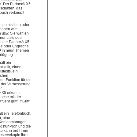
n. Der Partner® X5
 schaffen, das
buch verknüpft
n polnischen oder
tionen wie
 usw. Sie wählen
ner Liste oder
nd der Partner® X5
he oder Englische
0 in neun Themen
rfügung.
ält ein
mmatik, einen
stests, ein
ischen
en-Funktion für ein
n der Verbesserung
er
 X5 erkennt
rache mit der
Sehr gut\", \"Gut\"
lt ein Telefonbuch,
, eine
n Kontenmanager,
sfunktion und die
X5 kann mit Ihrem
eservekopie Ihrer