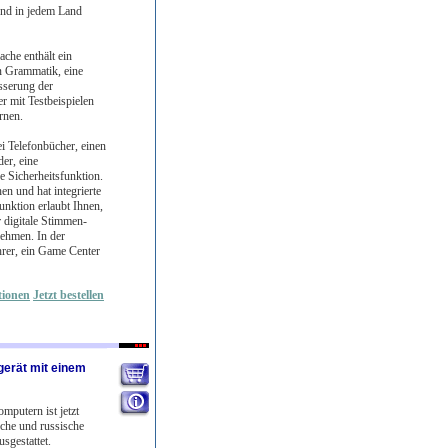
 und in jedem Land
che enthält ein
n Grammatik, eine
sserung der
 mit Testbeispielen
rnen.
i Telefonbücher, einen
er, eine
e Sicherheitsfunktion.
n und hat integrierte
nktion erlaubt Ihnen,
 digitale Stimmen-
ehmen. In der
hrer, ein Game Center
tionen
Jetzt bestellen
gerät mit einem
mputern ist jetzt
sche und russische
sgestattet.