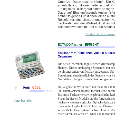
Organizer-Daten machen können. Die Kur
erlaubt Ihnen, mit einer Feder schnell N
Ein digitales Diktiergerät nimmt Ansagen
Dauer auf. Eine umfassende Auskunftsfu
enthält folgende Funktionen: einen ausfü
Reiseführer, eine Liste der englischen N
der lokalen und der Weltzeit, illustriert mi
Telefonvorwahlen für über 4.000 Städte i
Ausführliche Informa
ECTACO Partner - EP586HT
Englisch <-> Polnisches Volltext-Über
Organizer
Die neue Generation linguistischer Mikrocomput
Händen. Dieses erstklassige System ist mit ei
berührungssensitiven Display ausgestattet. Sie
Funktionen, einschließlich des Sendens von Fa
Nachrichten, lediglich durch Berührungen mit 
Das allgemeine Wörterbuch mit mehr als 1.000
Preis:
€ 399,-
200 amerikanische Idiome, medizinische, techni
Business-Fachwörter sowie gebräuchliche R
Slang. In diesem Modell sind die fortgeschritt
Jetzt bestellen
hochentwickelten englischen Sprachwiedergab
System der Englisch <-> Polnischen Übersetzu
verwirklicht. Das System zur Korrektur der Aus
Ihren Akzent zu verlieren. Über 1.000 gebräuch