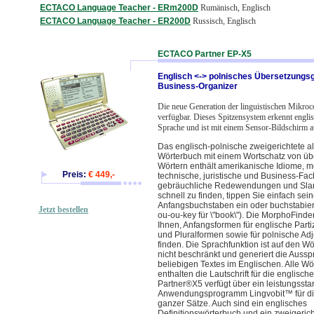
ECTACO Language Teacher - ERm200D
Rumänisch, Englisch
ECTACO Language Teacher - ER200D
Russisch, Englisch
ECTACO Partner EP-X5
Englisch <-> polnisches Übersetzungsg
Business-Organizer
Die neue Generation der linguistischen Mikroco
verfügbar. Dieses Spitzensystem erkennt engli
Sprache und ist mit einem Sensor-Bildschirm au
Das englisch-polnische zweigerichtete a
Wörterbuch mit einem Wortschatz von üb
Wörtern enthält amerikanische Idiome, m
Preis:
€ 449,-
technische, juristische und Business-Fa
gebräuchliche Redewendungen und Slan
schnell zu finden, tippen Sie einfach sei
Anfangsbuchstaben ein oder buchstabiere
Jetzt bestellen
ou-ou-key für \"book\"). Die MorphoFinder
Ihnen, Anfangsformen für englische Parti
und Pluralformen sowie für polnische Adj
finden. Die Sprachfunktion ist auf den Wö
nicht beschränkt und generiert die Auss
beliebigen Textes im Englischen. Alle W
enthalten die Lautschrift für die englisch
Partner®X5 verfügt über ein leistungssta
Anwendungsprogramm Lingvobit™ für di
ganzer Sätze. Auch sind ein englisches
Definitionswörterbuch und ein zweigerich