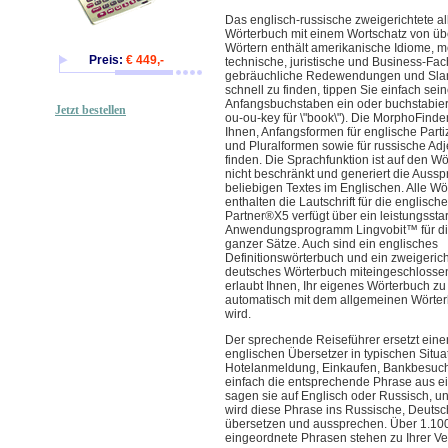
Das englisch-russische zweigerichtete a
Wörterbuch mit einem Wortschatz von üb
Wörtern enthält amerikanische Idiome, m
Preis:
€ 449,-
technische, juristische und Business-Fa
gebräuchliche Redewendungen und Slan
schnell zu finden, tippen Sie einfach sei
Anfangsbuchstaben ein oder buchstabiere
Jetzt bestellen
ou-ou-key für \"book\"). Die MorphoFinder
Ihnen, Anfangsformen für englische Parti
und Pluralformen sowie für russische Adj
finden. Die Sprachfunktion ist auf den Wö
nicht beschränkt und generiert die Auss
beliebigen Textes im Englischen. Alle W
enthalten die Lautschrift für die englisch
Partner®X5 verfügt über ein leistungssta
Anwendungsprogramm Lingvobit™ für di
ganzer Sätze. Auch sind ein englisches
Definitionswörterbuch und ein zweigerich
deutsches Wörterbuch miteingeschlosse
erlaubt Ihnen, Ihr eigenes Wörterbuch zu
automatisch mit dem allgemeinen Wörter
wird.
Der sprechende Reiseführer ersetzt eine
englischen Übersetzer in typischen Situa
Hotelanmeldung, Einkaufen, Bankbesuch
einfach die entsprechende Phrase aus ei
sagen sie auf Englisch oder Russisch, u
wird diese Phrase ins Russische, Deutsc
übersetzen und aussprechen. Über 1.10
eingeordnete Phrasen stehen zu Ihrer Ve